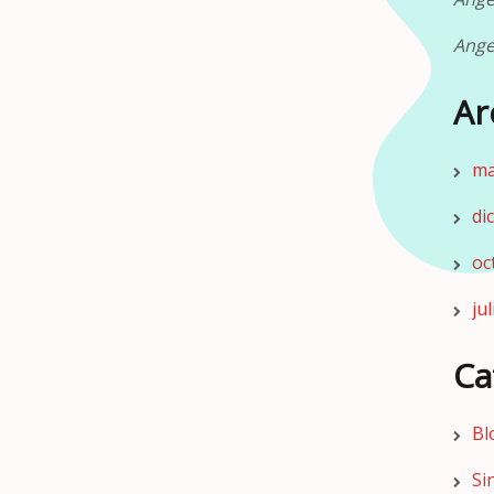
Ange
Ar
ma
di
oc
ju
Ca
Bl
Si