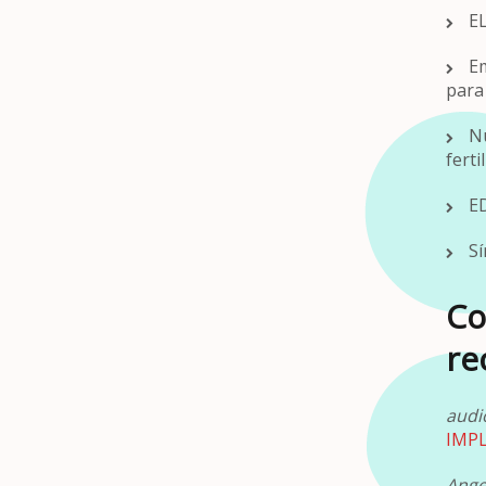
E
E
para 
N
ferti
E
Sí
Co
re
audi
IMP
Ange