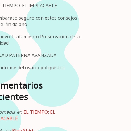
L TIEMPO: EL IMPLACABLE
mbarazo seguro con estos consejos
el fin de año
uevo Tratamiento Preservación de la
lidad
DAD PATERNA AVANZADA
ndrome del ovario poliquístico
mentarios
cientes
omedia
en
EL TIEMPO: EL
LACABLE
la
en
Blue Shirt