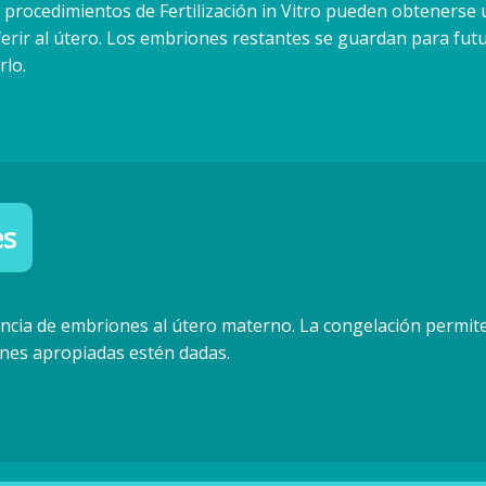
s procedimientos de Fertilización in Vitro pueden obteners
ferir al útero. Los embriones restantes se guardan para futu
rlo.
es
encia de embriones al útero materno. La congelación permit
ones apropiadas estén dadas.