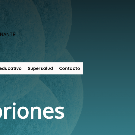
ONANTE
educativo
Supersalud
Contacto
riones