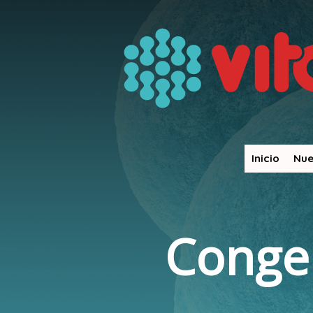
Inicio
Nue
English
Español
Home
/
Congelación de Embriones
Conge