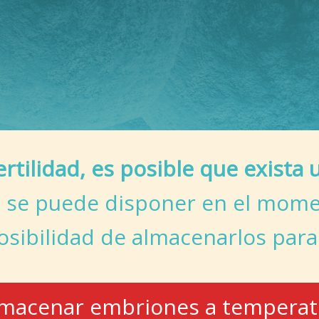
ertilidad, es posible que exist
o se puede disponer en el momen
posibilidad de almacenarlos para
 almacenar embriones a tempera