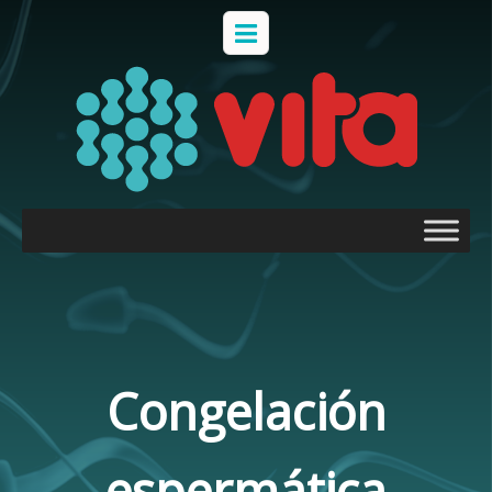
English
Español
Home
/
Congelación de semen
Congelación
espermática