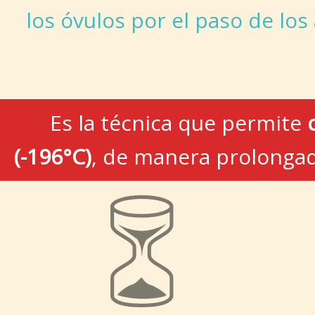
los óvulos por el paso de los
Es la técnica que permite
(-196°C)
, de manera prolongad