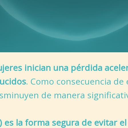
jeres inician una pérdida acele
ducidos
. Como consecuencia de e
sminuyen de manera significati
n) es la forma segura de evitar e