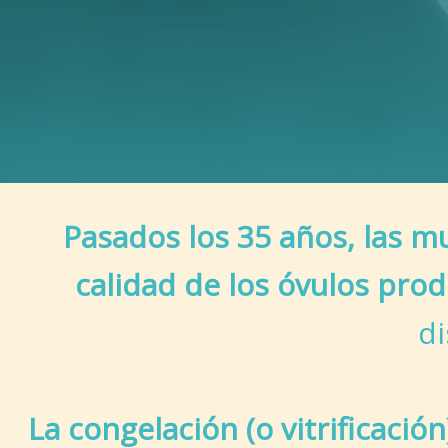
Pasados los 35 años, las mu
calidad de los óvulos pro
di
La congelación (o vitrificació