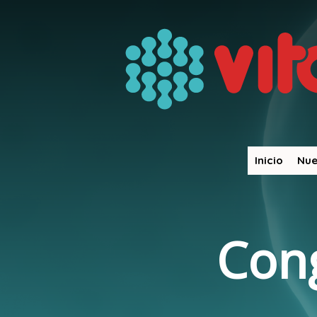
Inicio
Nue
English
Español
Home
/
Vitrificación de óvulos
Cong