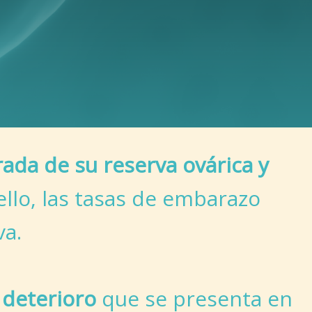
rada de su reserva ovárica y
llo, las tasas de embarazo
va.
l deterioro
que se presenta en