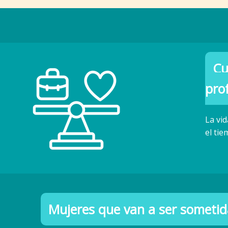
Cu
pro
La vi
el ti
Mujeres que van a ser sometid