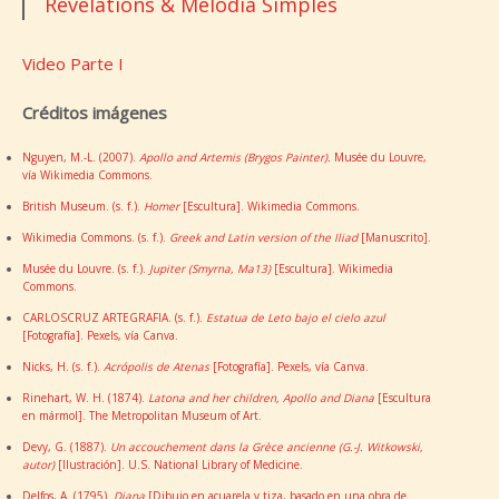
Revelations & Melodia Simples
Video Parte I
Créditos imágenes
Nguyen, M.-L. (2007).
Apollo and Artemis (Brygos Painter).
Musée du Louvre,
vía Wikimedia Commons.
British Museum. (s. f.).
Homer
[Escultura]. Wikimedia Commons.
Wikimedia Commons. (s. f.).
Greek and Latin version of the Iliad
[Manuscrito].
Musée du Louvre. (s. f.).
Jupiter (Smyrna, Ma13)
[Escultura]. Wikimedia
Commons.
CARLOSCRUZ ARTEGRAFIA. (s. f.).
Estatua de Leto bajo el cielo azul
[Fotografía]. Pexels, vía Canva.
Nicks, H. (s. f.).
Acrópolis de Atenas
[Fotografía]. Pexels, vía Canva.
Rinehart, W. H. (1874).
Latona and her children, Apollo and Diana
[Escultura
en mármol]. The Metropolitan Museum of Art.
Devy, G. (1887).
Un accouchement dans la Grèce ancienne (G.-J. Witkowski,
autor)
[Ilustración]. U.S. National Library of Medicine.
Delfos, A. (1795).
Diana
[Dibujo en acuarela y tiza, basado en una obra de