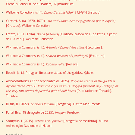
Cornelis Cornelisz. van Haarlem]. Rijksmuseum.
Wellcome Collection. (s. f.).
Diana [Artemis] (Ref. 11246i)
[Grabado].
Carracci, A. (ca. 1670–1679).
Pan and Diana (Artemis) (grabado por P. Aquila)
[Grabado]. Wellcome Collection.
Frezza, G. H. (1704).
Diana [Artemis]
[Grabado, basado en P. de Petris, a partir
de F. Albani]. Wellcome Collection.
Wikimedia Commons. (s. f.).
Artemis / Diane (Versailles)
[Escultura].
Wikimedia Commons. (s. f.).
Seated Woman of Çatalhöyük
[Escultura].
Wikimedia Commons. (s. f.).
Kubaba relief
[Relieve].
Reddit. (s. f.). Phrygian limestone statue of the goddess Kybele.
Archaeohistories. (27 de septiembre de 2025).
Phrygian statue of the goddess
Kybele dated 200 BC, from the city Pessinus, Phrygia (present day Türkiye). At
the very top seems depicted a pair of bull horns
[Publicación en Threads].
Threads.
Bilgin, B. (2022).
Goddess Kubaba
[Fotografía]. Hittite Monuments.
Portal Ibis. (18 de agosto de 2025).
Imagen.
Facebook.
Shurygin, I. (2015).
Artemis of Ephesus
[Fotografía de escultura]. Museo
Archeologico Nazionale di Napoli.