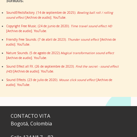
Sonidos:
SoundEffectsFactory. (14 de septiembre de 2025).
Bowling ball roll / rolling
sound effect
[Archivo de audio]. YouTube.
Copyright Free Music. (24 de junio de 2020).
Time travel sound effect HD
[Archivo de audio]. YouTube.
Friendly Free Sounds. (7 de abril de 2023).
Thunder sound effect
[Archivo de
audio]. YouTube.
Nature Sounds. (5 de agosto de 2022).
Magical transformation sound effect
[Archivo de audio]. YouTube.
Sound Effect all FX. (26 de septiembre de 2023).
Find the secret - sound effect
(HD)
[Archivo de audio]. YouTube.
Sound Effects. (23 de julio de 2020).
Mouse click sound effect
[Archivo de
audio]. YouTube.
CONTACTO VITA
Bogotá, Colombia