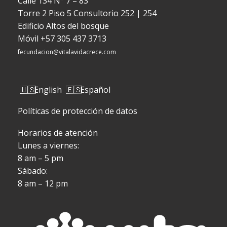
Calle 134 N° 7 – 83
Torre 2 Piso 5 Consultorio 252 | 254
Edificio Altos del bosque
Móvil
+57 305 437 3713
fecundacion@vitalavidacrece.com
English
Español
Políticas de protección de datos
Horarios de atención
Lunes a viernes:
8 am – 5 pm
Sábado:
8 am – 12 pm