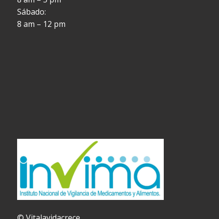
Sábado:
8 am – 12 pm
© Vitalavidacrece