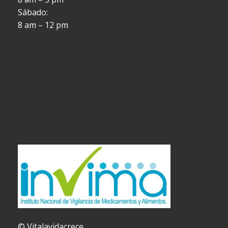
Sábado:
8 am – 12 pm
© Vitalavidacrece