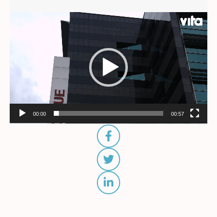
Video
Player
00:00
00:57